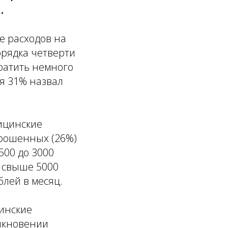
.
е расходов на
орядка четверти
тратить немного
мя 31% назвал
ицинские
прошенных (26%)
500 до 3000
— свыше 5000
блей в месяц.
цинские
никновении