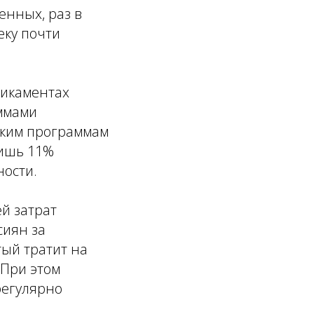
енных, раз в
еку почти
дикаментах
аммами
аким программам
Лишь 11%
ности.
ей затрат
сиян за
тый тратит на
 При этом
регулярно