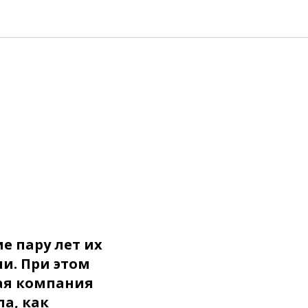
е пару лет их
и. При этом
ая компания
а, как