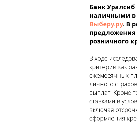
Банк Уралсиб 
наличными в 
Выберу.ру
. В
предложения 
розничного кре
В ходе исследов
критерии как ра
ежемесячных пла
личного страхов
выплат. Кроме 
ставками в усло
включая отсрочк
оформления кред