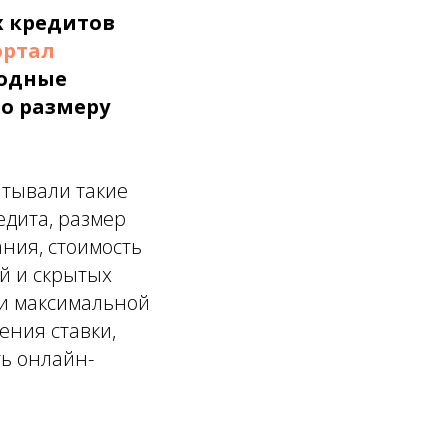
х кредитов
ортал
годные
о размеру
итывали такие
едита, размер
ания, стоимость
ий и скрытых
 и максимальной
ения ставки,
ть онлайн-