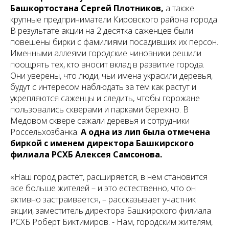
Башкортостана Сергей Плотников,
а также
крупные предприниматели Кировского района города.
В результате акции на 2 десятка саженцев были
повешены бирки с фамилиями посадивших их персон.
Именными аллеями городские чиновники решили
поощрять тех, кто вносит вклад в развитие города.
Они уверены, что люди, чьи имена украсили деревья,
будут с интересом наблюдать за тем как растут и
укрепляются саженцы и следить, чтобы горожане
пользовались скверами и парками бережно. В
Медовом сквере сажали деревья и сотрудники
Россельхозбанка.
А одна из лип была отмечена
биркой с именем директора Башкирского
филиала РСХБ Алексея Самсонова.
«Наш город растёт, расширяется, в нем становится
все больше жителей – и это естественно, что он
активно застраивается, – рассказывает участник
акции, заместитель директора Башкирского филиала
РСХБ Роберт Биктимиров. - Нам, городским жителям,