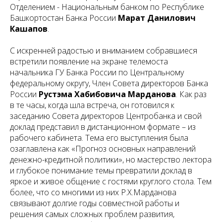
Отделением - Национальным банком по Республике
Башкортостан Банка России
Марат Данилович
Кашапов
.
С искренней радостью и вниманием собравшиеся
встретили появление на экране телемоста
начальника ГУ Банка России по Центральному
федеральному округу, Член Совета директоров Банка
России
Рустэма Хабибовича Марданова
. Как раз
в те часы, когда шла встреча, он готовился к
заседанию Совета директоров Центробанка и свой
доклад представил в дистанционном формате – из
рабочего кабинета. Тема его выступления была
озаглавлена как «Прогноз основных направлений
денежно-кредитной политики», но мастерство лектора
и глубокое понимание темы превратили доклад в
яркое и живое общение с гостями круглого стола. Тем
более, что со многими из них Р.Х.Марданова
связывают долгие годы совместной работы и
решения самых сложных проблем развития,