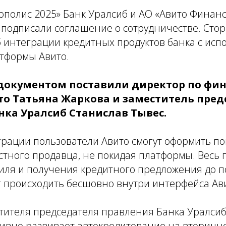
ополис 2025» Банк Уралсиб и АО «Авито Финанс
 подписали соглашение о сотрудничестве. Сто
б интеграции кредитных продуктов банка с ис
тформы Авито.
документом поставили директор по фи
то Татьяна Жаркова и заместитель пред
нка Уралсиб Станислав Тывес.
рации пользователи Авито смогут оформить по
стного продавца, не покидая платформы. Весь п
иля и получения кредитного предложения до 
т происходить бесшовно внутри интерфейса Ав
стителя председателя правления Банка Уралси
тивно развивает автокредитование на вторичн