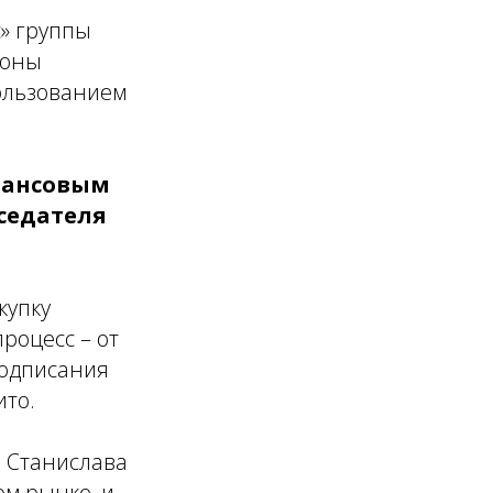
» группы
роны
пользованием
нансовым
седателя
купку
роцесс – от
подписания
ито.
б Станислава
ом рынке, и