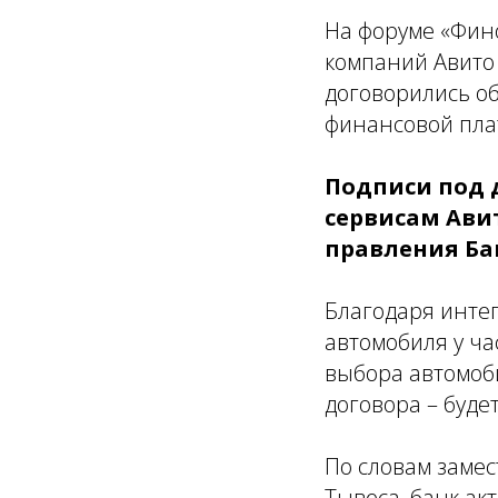
На форуме «Фин
компаний Авито
договорились о
финансовой пла
Подписи под 
сервисам Ави
правления Ба
Благодаря интег
автомобиля у ча
выбора автомоб
договора – буде
По словам заме
Тывеса, банк ак