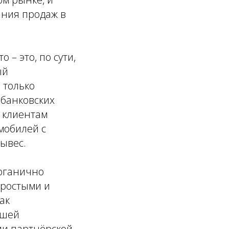
ания продаж в
– это, по сути,
ый
 только
 банковских
т клиентам
мобилей с
Тывес.
органично
простыми и
ак
ашей
ии партнёрской