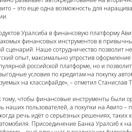
вито – это еще одна возможность для наращив
ии.
дуктов Уралсиба в финансовую платформу Авито 
акомых финансовых инструментов в привычн
й сценарий. Наше сотрудничество позволит не
тский опыт, максимально упростив оформление
пулярной российской платформе, но и позволи
выгодные условия по кредитам на покупку авто
зуемых на классифайде», – отметил Станислав 
к тому, чтобы финансовые инструменты были 
ь наших пользователей, а покупки на Авито – 
когда речь идёт о серьёзных решениях, таких к
втомобиля. Присоединение Банка Уралсиб к н
тформе – ещё один шаг в реализации философ