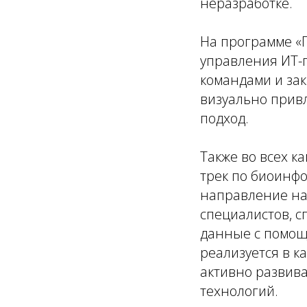
неразработке.
На программе «
управления ИТ-п
командами и зак
визуально прив
подход.
Также во всех к
трек по биоинфо
направление на 
специалистов, 
данные с помощ
реализуется в к
активно развива
технологий.