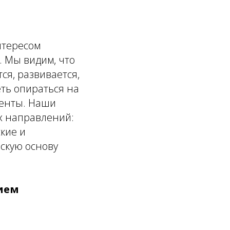
нтересом
 Мы видим, что
ся, развивается,
еть опираться на
менты. Наши
х направлений:
кие и
скую основу
ием