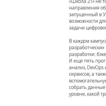
«Школа 21» не т
направления об
запущенный в Уф
возможности для
задачи цифровой
В каждом кампус
разработческих
разработки: бэк
И еще пять прог
анализ, DevOps
сервисов, а так
вспомогательну
собрать данные 
уровне, какой т