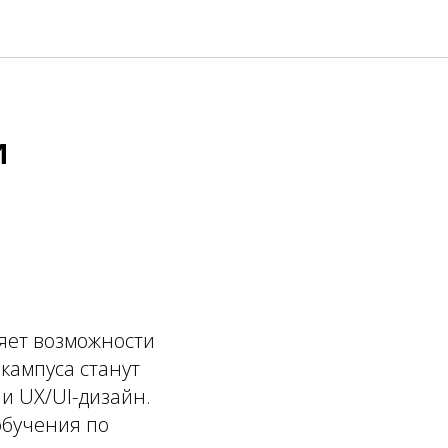
и
яет возможности
кампуса станут
и UX/UI-дизайн.
обучения по