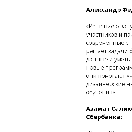
Александр Фе
«Решение о зап
участников и п
современные спе
решает задачи б
данные и уметь
новые программ
они помогают уч
дизайнерские на
обучения».
Азамат Сали
Сбербанка: