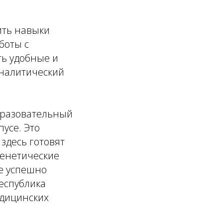
ить навыки
боты с
ть удобные и
аналитический
образовательный
усе. Это
здесь готовят
генетические
е успешно
республика
едицинских