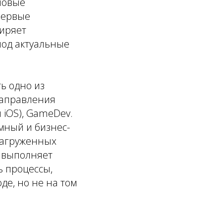
 новые
первые
ширяет
под актуальные
ь одно из
направления
 iOS), GameDev.
емный и бизнес-
нагруженных
д выполняет
ь процессы,
де, но не на том