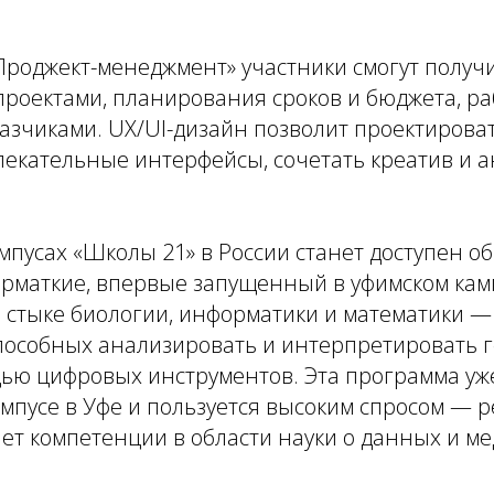
Проджект-менеджмент» участники смогут получ
роектами, планирования сроков и бюджета, ра
азчиками. UX/UI-дизайн позволит проектирова
лекательные интерфейсы, сочетать креатив и 
ампусах «Школы 21» в России станет доступен 
рматкие, впервые запущенный в уфимском камп
стыке биологии, информатики и математики — 
способных анализировать и интерпретировать 
ью цифровых инструментов. Эта программа уж
ампусе в Уфе и пользуется высоким спросом — 
ет компетенции в области науки о данных и м