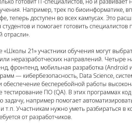
олько готовит IT-специалистов, но и развивает
учения. Например, трек по биоинформатике, в
е, теперь доступен во всех кампусах. Это рас
 студентов и помогает готовить специалистов 
 отрасли».
е «Школы 21» участники обучения могут выбрат
 или неразработческих направлений. Четыре 
енд, фронтенд, мобильная разработка (Android и
рамм — кибербезопасность, Data Science, сист
 и обеспечение бесперебойной работы высоко
же тестирование ПО (QA). В этих программах ко
ю задачу, например помогает автоматизироват
и т.п. Участникам нужно уметь разбираться в ко
ребуется от разработчиков.