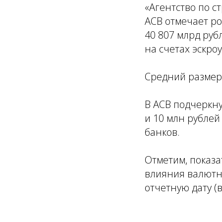
«Агентство по с
АСВ отмечает р
40 807 млрд руб
на счетах эскро
Средний размер 
В АСВ подчеркну
и 10 млн рубле
банков.
Отметим, показ
влияния валютн
отчетную дату 