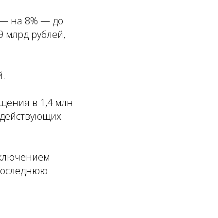
 — на 8% — до
9 млрд рублей,
й.
щения в 1,4 млн
 действующих
сключением
 последнюю