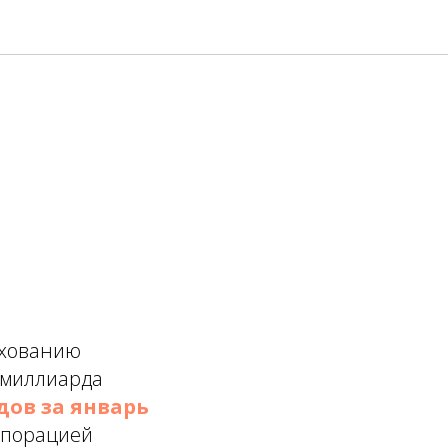
ахованию
0 миллиарда
ов за январь
рпорацией