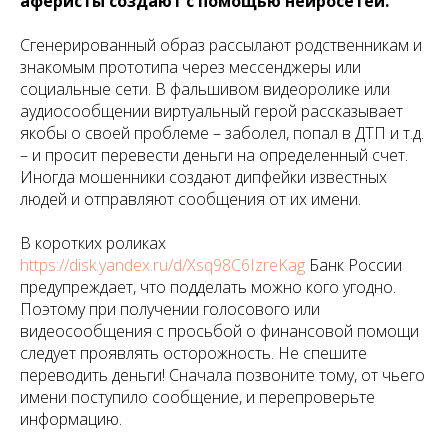
аферисты создают с помощью нейросетей.
Сгенерированный образ рассылают родственникам и
знакомым прототипа через мессенджеры или
социальные сети. В фальшивом видеоролике или
аудиосообщении виртуальный герой рассказывает
якобы о своей проблеме – заболел, попал в ДТП и т.д.
– и просит перевести деньги на определенный счет.
Иногда мошенники создают дипфейки известных
людей и отправляют сообщения от их имени.
В коротких роликах
https://disk.yandex.ru/d/Xsq98C6IzreKag
Банк России
предупреждает, что подделать можно кого угодно.
Поэтому при получении голосового или
видеосообщения с просьбой о финансовой помощи
следует проявлять осторожность. Не спешите
переводить деньги! Сначала позвоните тому, от чьего
имени поступило сообщение, и перепроверьте
информацию.