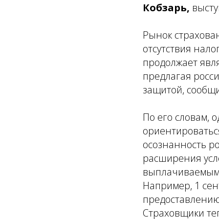
Кобзарь,
высту
Рынок страхова
отсутствия нало
продолжает явл
предлагая росс
защитой, сообщи
По его словам, 
ориентироватьс
осознанность ро
расширения усл
выплачиваемыми
Например, 1 сен
предоставлению
Страховщики те