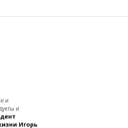
е и
дукты и
идент
жизни Игорь