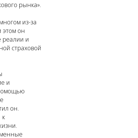
хового рынка».
многом из-за
и этом он
е реалии и
ной страховой
ы
ие и
 помощью
ее
ил он.
 к
жизни.
еменные