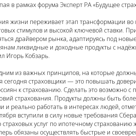
пая в рамках форума Эксперт РА «Будущее стра
ния жизни переживает этап трансформации во 
говых стимулов и высокой ключевой ставки. Пр
яться драйвером рынка, адаптируясь под новы
иянам ликвидные и доходные продукты с надёж
л Игорь Кобзарь.
одним из важных принципов, на которые должн
я сегодня страховщики — это повышать довер
ссиян к страхованию. Сделать это возможно с
овий страхования. Продукты должны быть бол
 и реально работать в интересах людей, отмет
тября вступили в силу новые требования Сбера
 страховых услуг по ипотечному страхованию 
перь обязаны осуществлять быстрые и своевр