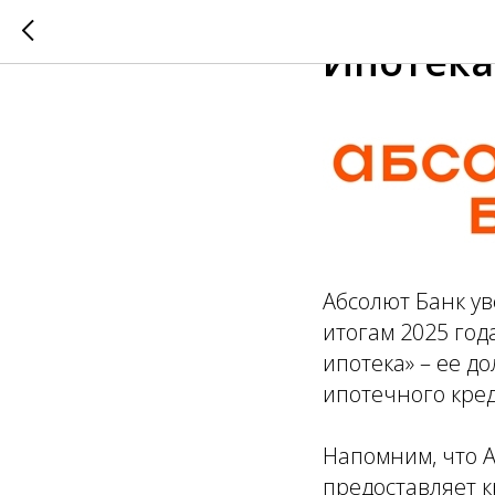
2026-01-14 11:59
Ипотека
Абсолют Банк у
итогам 2025 год
ипотека» – ее д
ипотечного кред
Напомним, что А
предоставляет 