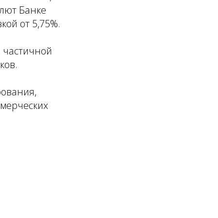
олют Банке
кой от 5,75%.
я частичной
ков.
рования,
ммерческих