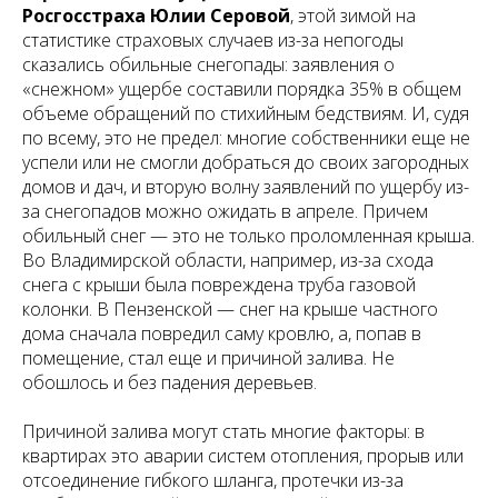
Росгосстраха Юлии Серовой
, этой зимой на
статистике страховых случаев из-за непогоды
сказались обильные снегопады: заявления о
«снежном» ущербе составили порядка 35% в общем
объеме обращений по стихийным бедствиям. И, судя
по всему, это не предел: многие собственники еще не
успели или не смогли добраться до своих загородных
домов и дач, и вторую волну заявлений по ущербу из-
за снегопадов можно ожидать в апреле. Причем
обильный снег — это не только проломленная крыша.
Во Владимирской области, например, из-за схода
снега с крыши была повреждена труба газовой
колонки. В Пензенской — снег на крыше частного
дома сначала повредил саму кровлю, а, попав в
помещение, стал еще и причиной залива. Не
обошлось и без падения деревьев.
Причиной залива могут стать многие факторы: в
квартирах это аварии систем отопления, прорыв или
отсоединение гибкого шланга, протечки из-за