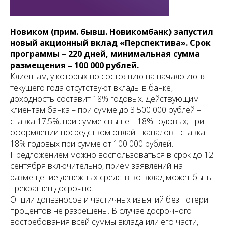
Новиком (прим. бывш. Новикомбанк) запустил
новый акционный вклад «Перспектива». Срок
программы – 220 дней, минимальная сумма
размещения – 100 000 рублей.
Клиентам, у которых по состоянию на начало июня
текущего года отсутствуют вклады в банке,
доходность составит 18% годовых. Действующим
клиентам банка – при сумме до 3 500 000 рублей –
ставка 17,5%, при сумме свыше – 18% годовых; при
оформлении посредством онлайн-каналов - ставка
18% годовых при сумме от 100 000 рублей.
Предложением можно воспользоваться в срок до 12
сентября включительно, прием заявлений на
размещение денежных средств во вклад может быть
прекращен досрочно.
Опции допвзносов и частичных изъятий без потери
процентов не разрешены. В случае досрочного
востребования всей суммы вклада или его части,