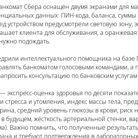
нкомат Сбера оснащён двумя экранами для м
нциальных данных: ПИН-кода, баланса, суммы
ед устройством предусмотрели световую зону, 
ашает клиента для обслуживания, а оранжевая 
нужно подождать.
едрили интеллектуального помощника на базе 
равлять банкоматом голосовыми командами, а 
апросить консультацию по банковским услугам
— экспресс-оценка здоровья по десяти показате
и стресса и утомления, индекс массы тела, пр
рина, средний уровень глюкозы в крови, риск
в будущем, жёсткость артериальной стенки, в
а). Важно помнить, что полученные результат
рача и требуют подтверждения в лабораторных