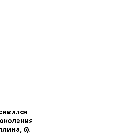
появился
поколения
лина, 6).