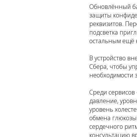
Обновлённый ба
защиты конфиде
реквизитов. Пер
подсветка пригл
остальным ещё 
В устройство вн
Сбера, чтобы уп
необходимости з
Среди сервисов 
давление, уровн
уровень холесте
обмена глюкозы 
сердечного ритм
консультацию в