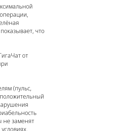
аксимальной
 операции,
зелёная
показывает, что
ГигаЧат от
при
.
лям (пульс,
едположительный
 нарушения
ариабельность
ы не заменят
 условиях.