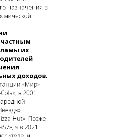
ого назначения в
осмической
ии
г частным
кламы их
водителей
чения
ьных доходов.
станции «Мир»
ola», в 2001
народной
везда»,
zza-Hut». Позже
S7», а в 2021
осителе, и