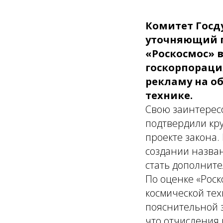
Комитет Госд
уточняющий 
«Роскосмос» в
госкорпораци
рекламу на о
технике.
Свою заинтерес
подтвердили кру
проекте закона.
создании назван
стать дополнит
По оценке «Рос
космической тех
пояснительной 
что отчисления 