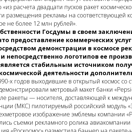
 «из расчета двадцати пусков ракет космическ
сти размещения рекламы на соответствующей к
ре не более 12 млн рублей».
обственности Госдумы в своем заключен
что предоставление коммерческих услу
средством демонстрации в космосе ре
и непосредственно логотипов ее произ
является стабильным источником полу
космической деятельности дополнител
1990-х годов выходившие в открытый космос со 
емонстрировали метровый макет банки «Pepsi-C
еле ракеты — носителя, доставляющей к между
нции (МКС) пилотируемый российский модуль «З
ехметровое изображение эмблемы компании «Pi
ись съемки рекламного ролика авиакомпании «
ция «Роскосмос» разместила баннер на ракете-н