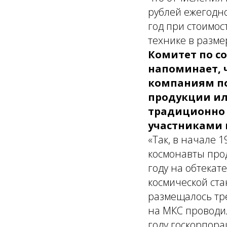
рублей ежегодно
год при стоимо
технике в разме
Комитет по с
напоминает, 
компаниям по
продукции ил
традиционно 
участниками 
«Так, в начале 
космонавты прод
году на обтекат
космической ста
размещалось тр
на МКС проводил
году госкорпора