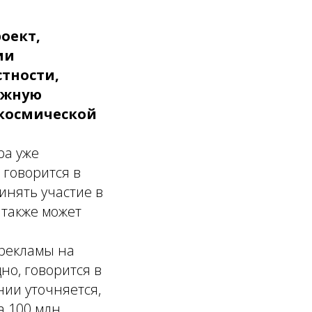
оект,
ии
стности,
ужную
 космической
ра уже
 говорится в
инять участие в
 также может
 рекламы на
но, говорится в
ии уточняется,
а 100 млн