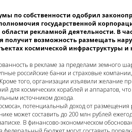
умы по собственности одобрил законопр
полномочия государственной корпорац
 области рекламной деятельности. В ча
я получит возможность размещать нар
бъектах космической инфраструктуры и
ованность в рекламе за пределами земного ша
пные российские банки и страховые компании,
 Кроме того, организации изъявили желание пр
ий для космических кораблей и аппаратов, что
ельным источником дохода.
космоса», потенциальный доход от размещения
нике может составить до 200 млн рублей ежегод
записке. В финансово-экономическом обоснован
в федеральный бюджет могут составить порядк