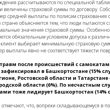
ждения рассчитываются по специальной таблиц
и величины страховой суммы по договору. Соб
ер средней выплаты по полисам страхования 
 стране объясняется тем, что люди пытаются с
альные значения страховой суммы. Особенно 
яется обязательным условием допуска к разли
 клиент выбирает минимальную страховую сумм
ер выплаты явно не соответствует тяжести пов
 травм после происшествий с самокатами
 зафиксировал в Башкортостане (15% слу
ионе, Ростовской области и Татарстане (
родской области (6%). По несчастным сл
ами тоже лидирует Башкортостан (14% 
» отмечают, что, вопреки складывающемуся в п