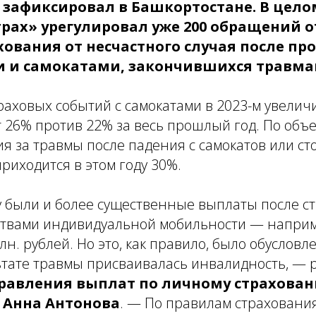
 зафиксировал в Башкортостане. В целом
трах» урегулировал уже 200 обращений о
ования от несчастного случая после пр
 и самокатами, закончившихся травма
раховых событий с самокатами в 2023-м увелич
т 26% против 22% за весь прошлый год. По объ
 за травмы после падения с самокатов или ст
риходится в этом году 30%.
у были и более существенные выплаты после с
ствами индивидуальной мобильности — наприме
лн. рублей. Но это, как правило, было обусловле
ьтате травмы присваивалась инвалидность, — 
равления выплат по личному страхован
» Анна Антонова
. — По правилам страхования