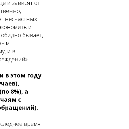
е и зависят от
ственно,
от несчастных
экономить и
обидно бывает,
чным
у, и в
реждений».
 в этом году
чаев),
по 8%), а
учаям с
обращений).
оследнее время