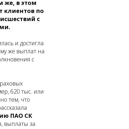
 же, в этом
т клиентов по
оисшествий с
ми.
илась и достигла
ему же выплат на
олкновения с
траховых
р, 620 тыс. или
но тем, что
рассказала
ию ПАО СК
, выплаты за