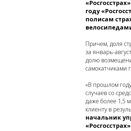
«Росгосстрах»
году «Росгосс
полисам страх
велосипедами
Причем, доля ст
за январь-авгус
долю возмещения
самокатчиками п
«В прошлом год
случаев со сред
даже более 1,5 м
клиенту в резул
начальник уп
«Росгосстрах