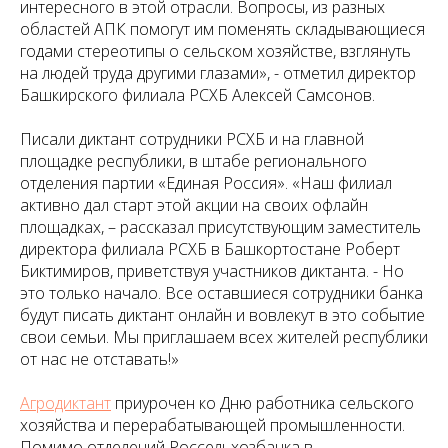
интересного в этой отрасли. Вопросы, из разных
областей АПК помогут им поменять складывающиеся
годами стереотипы о сельском хозяйстве, взглянуть
на людей труда другими глазами», - отметил директор
Башкирского филиала РСХБ Алексей Самсонов.
Писали диктант сотрудники РСХБ и на главной
площадке республики, в штабе регионального
отделения партии «Единая Россия». «Наш филиал
активно дал старт этой акции на своих офлайн
площадках, – рассказал присутствующим заместитель
директора филиала РСХБ в Башкортостане Роберт
Биктимиров, приветствуя участников диктанта. - Но
это только начало. Все оставшиеся сотрудники банка
будут писать диктант онлайн и вовлекут в это событие
свои семьи. Мы приглашаем всех жителей республики
от нас не отставать!»
Агродиктант
приурочен ко Дню работника сельского
хозяйства и перерабатывающей промышленности.
Помимо отделений Россельхозбанка в