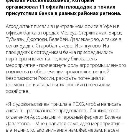
филиал Россельхозбанка, который
организовал 11 офлайн площадок в точках
присутствия банка в разных районах региона.
Агродиктант писали в центральном офисе в Уфе и в
офисах банка в городах Мелеуз, Стерлитамак, Бирск,
Туймазы, Дюртюли, Белебей, Давлеканово, а также в
селах Буздяк, Старобалтачево, Исянгулово. На
площадках к сотрудникам банка присоединились
партнеры и клиенты. Те, кому близка цель
мероприятия - подчеркнуть роль агропромышленного
комплекса в обеспечении продовольственной
безопасности России, раскрыть потенциал и
возможности для развития россиян в сельском
хозяйстве.
«Я с удовольствием пришла в РСХБ, чтобы написать
диктант, - рассказывает председатель башкирского
отделения Ассоциации «Народный фермер» Вилена
Давлетова. – Мне нравится сама идея мероприятия –
в эти дни столько внимания нам, фермерам, и всем