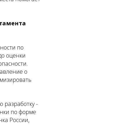
ртамента
ности по
до оценки
опасности.
авление о
имизировать
ю разработку -
нки по форме
ка России,