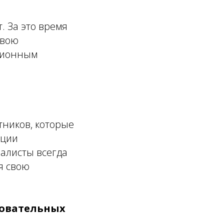
. За это время
свою
зионным
ников, которые
нции
иалисты всегда
я свою
зовательных