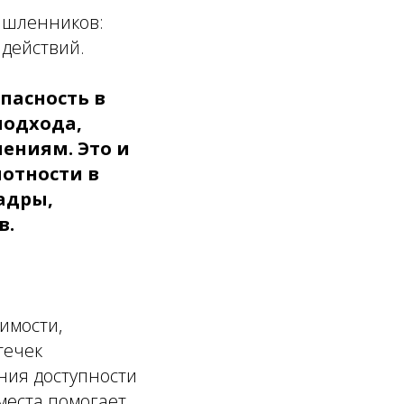
ышленников:
 действий.
пасность в
подхода,
ениям. Это и
отности в
адры,
в.
имости,
течек
ния доступности
места помогает