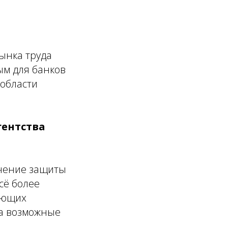
ынка труда
ым для банков
области
гентства
чение защиты
сё более
ающих
на возможные