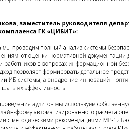
кова, заместитель руководителя депа
комплаенса ГК «ЦИБИТ»:
а мы проводим полный анализ системы безопас
ениям: от оценки нормативной документации 
и работников в вопросах информационной без
дход позволяет формировать детальное предст
нии ИБ-системы, а внедрение инноваций – опт
ышать их эффективность.
 проведения аудитов мы используем собственну
айн-форму автоматизированного расчёта оце
вии с методическими рекомендациями МР-12 Бан
рость и эффективность работы аудиторов ИБ».