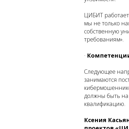
ЦИБИТ работает 
мы не только на
собственную ун
требованиям».
·
Компетенции
Следующее напр
занимаются пос
кибермошенников
должны быть на
квалификацию.
Ксения Касья
проектов «ЦИ