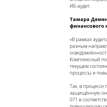
ИБ-аудит.
Тамара
Демен
финансового 
«В р
амках аудит
разным направл
осведомлённост
Комплексный по
текущем состоя
процессы и пов
Так, в процессе
защищённую онл
071 в соответст
повышающую ско