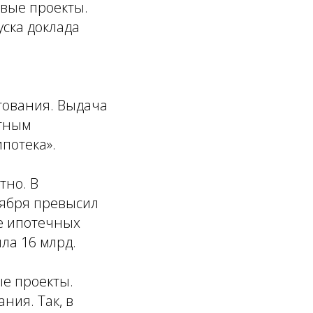
овые проекты.
уска доклада
тования. Выдача
отным
потека».
тно. В
оября превысил
ке ипотечных
ила 16 млрд.
ые проекты.
ния. Так, в