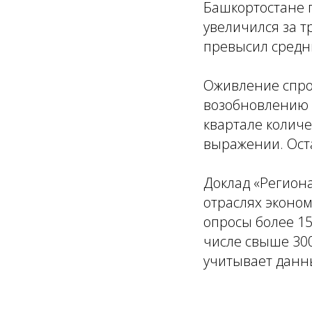
Башкортостане 
увеличился за т
превысил средни
Оживление спрос
возобновлению р
квартале количе
выражении. Оста
Доклад «Региона
отраслях эконо
опросы более 15
числе свыше 300
учитывает данн