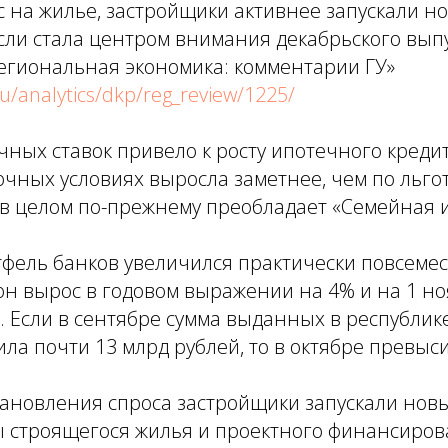
 на жилье, застройщики активнее запускали н
сли стала центром внимания декабрьского вып
егиональная экономика: комментарии ГУ»
ru/analytics/dkp/reg_review/1225/
ных ставок привело к росту ипотечного креди
очных условиях выросла заметнее, чем по льг
в целом по-прежнему преобладает «Семейная и
фель банков увеличился практически повсемес
он вырос в годовом выражении на 4% и на 1 н
. Если в сентябре сумма выданных в республи
ила почти 13 млрд рублей, то в октябре превыс
тановления спроса застройщики запускали нов
 строящегося жилья и проектного финансирова