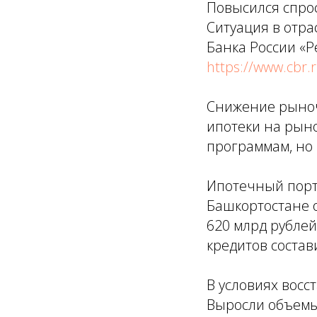
Повысился спрос
Ситуация в отра
Банка России «Р
https://www.cbr.
Снижение рыноч
ипотеки на рын
программам, но 
Ипотечный порт
Башкортостане 
620 млрд рублей
кредитов состав
В условиях восс
Выросли объемы