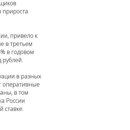
йщиков
п прироста
сии, привело к
не в третьем
5% в годовом
 рублей.
уации в разных
т оперативные
аны, в том
ка России
 ставке.